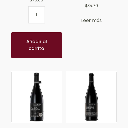
$
70.00
$
35.70
Leer más
Añadir al
carrito