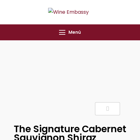
Wine Embassy
Specialist Wine
Importers
Menú
The Signature Cabernet
Sauvignon Shiraz